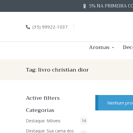
Skip
5% NA PRIMEIRA C
to
content
(35) 99922-1037
Aromas
Dec
Tag:
livro christian dior
Active filters
Nenhum prod
Categorias
14
Destaque: Móveis
14
produtos
Destaque: Sua cama dos