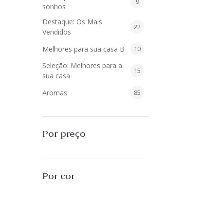
9
9
sonhos
produtos
Destaque: Os Mais
22
22
Vendidos
produtos
10
Melhores para sua casa B
10
produtos
Seleção: Melhores para a
15
15
sua casa
produtos
85
Aromas
85
produtos
40
Difusores de Essências
40
produtos
55
L'Envie Parfums
55
Por preço
produtos
25
Sabonetes Líquidos
25
produtos
16
Velas Aromatizadas
16
Por cor
produtos
494
Decoração
494
produtos
51
Almofadas
51
produtos