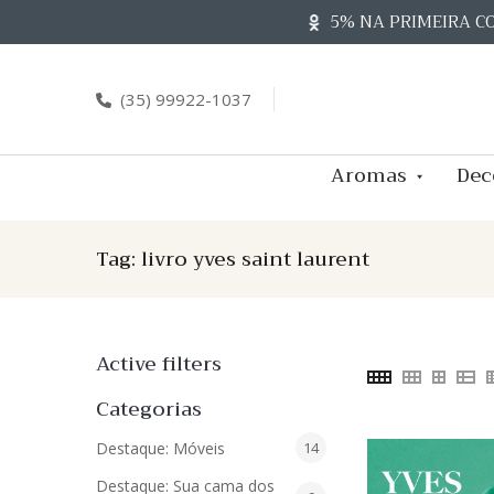
Skip
5% NA PRIMEIRA C
to
content
(35) 99922-1037
Aromas
Dec
Tag:
livro yves saint laurent
Active filters
Categorias
14
Destaque: Móveis
14
produtos
Destaque: Sua cama dos