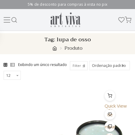
5% de desconto para compras à vista no pix
Skip
Tag:
lupa de osso
to
Produto
content
Exibindo um único resultado
Filter
Quick View
Lista
de
Desejo
Comparar