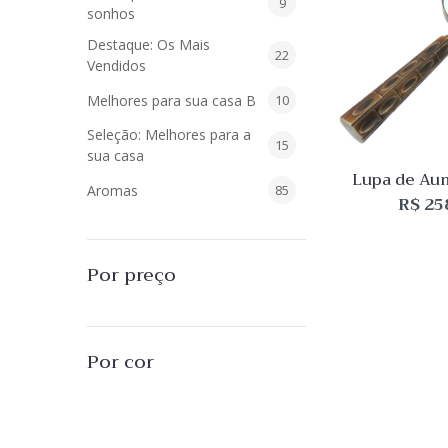
9
9
sonhos
produtos
Destaque: Os Mais
22
22
Vendidos
produtos
10
Melhores para sua casa B
10
produtos
Seleção: Melhores para a
15
15
sua casa
produtos
Lupa de Au
85
Aromas
85
Metal Bronze
R$
25
Resina 
produtos
40
Difusores de Essências
40
produtos
55
L'Envie Parfums
55
Por preço
produtos
25
Sabonetes Líquidos
25
produtos
16
Velas Aromatizadas
16
Por cor
produtos
494
Decoração
494
produtos
51
Almofadas
51
produtos