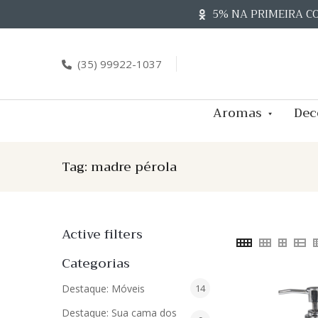
Skip
5% NA PRIMEIRA C
to
content
(35) 99922-1037
Aromas
Dec
Tag:
madre pérola
Active filters
Categorias
14
Destaque: Móveis
14
produtos
Destaque: Sua cama dos