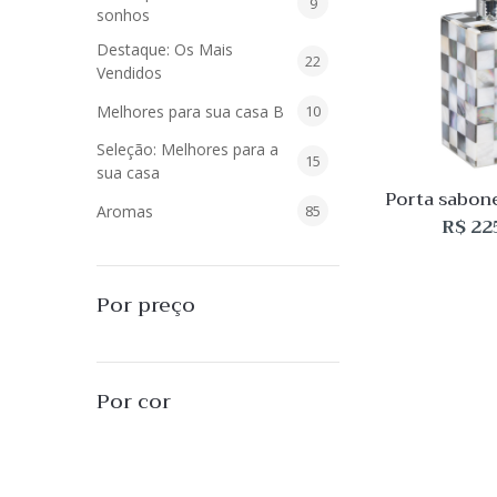
9
9
sonhos
produtos
Destaque: Os Mais
22
22
Vendidos
produtos
10
Melhores para sua casa B
10
produtos
Seleção: Melhores para a
15
15
sua casa
produtos
Porta sabone
85
Aromas
85
Madre P
R$
22
produtos
40
Difusores de Essências
40
produtos
55
L'Envie Parfums
55
Por preço
produtos
25
Sabonetes Líquidos
25
produtos
16
Velas Aromatizadas
16
Por cor
produtos
494
Decoração
494
produtos
51
Almofadas
51
produtos