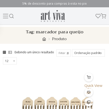
5% de desconto para compras à vista no pix
Skip
Tag:
marcador para queijo
to
Produto
content
Exibindo um único resultado
Filter
Quick View
Lista
de
Desejo
Comparar