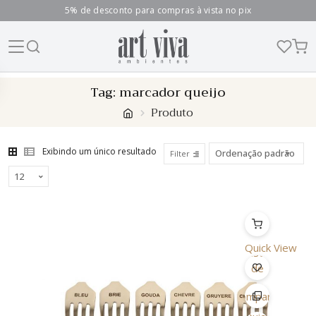
5% de desconto para compras à vista no pix
Skip
Tag:
marcador queijo
to
Produto
content
Exibindo um único resultado
Filter
Quick View
Lista
de
Desejo
Comparar