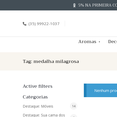
Skip
5% NA PRIMEIRA C
to
content
(35) 99922-1037
Aromas
Dec
Tag:
medalha milagrosa
Active filters
Nenhum prod
Categorias
14
Destaque: Móveis
14
produtos
Destaque: Sua cama dos