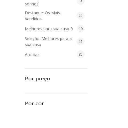
9
9
sonhos
produtos
Destaque: Os Mais
22
22
Vendidos
produtos
10
Melhores para sua casa B
10
produtos
Seleção: Melhores para a
15
15
sua casa
produtos
85
Aromas
85
produtos
40
Difusores de Essências
40
produtos
55
L'Envie Parfums
55
Por preço
produtos
25
Sabonetes Líquidos
25
produtos
16
Velas Aromatizadas
16
Por cor
produtos
494
Decoração
494
produtos
51
Almofadas
51
produtos