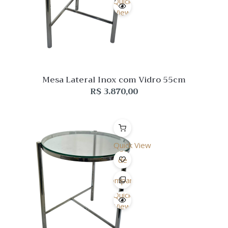
Quick
View
Mesa Lateral Inox com Vidro 55cm
R$
3.870,00
Quick View
Lista
de
Desejo
Comparar
Quick
View