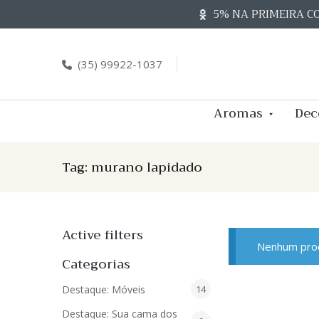
Skip
5% NA PRIMEIRA C
to
content
(35) 99922-1037
Aromas
Dec
Tag:
murano lapidado
Active filters
Nenhum prod
Categorias
14
Destaque: Móveis
14
produtos
Destaque: Sua cama dos