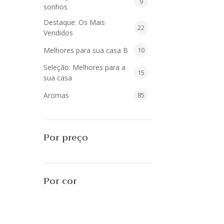
9
9
sonhos
produtos
Destaque: Os Mais
22
22
Vendidos
produtos
10
Melhores para sua casa B
10
produtos
Seleção: Melhores para a
15
15
sua casa
produtos
85
Aromas
85
produtos
40
Difusores de Essências
40
produtos
55
L'Envie Parfums
55
Por preço
produtos
25
Sabonetes Líquidos
25
produtos
16
Velas Aromatizadas
16
Por cor
produtos
494
Decoração
494
produtos
51
Almofadas
51
produtos