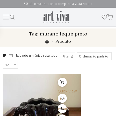
5% de desconto para compras à vista no pix
Skip
Tag:
murano leque preto
to
Produto
content
Exibindo um único resultado
Filter
Quick View
Lista
de
Desejo
Comparar