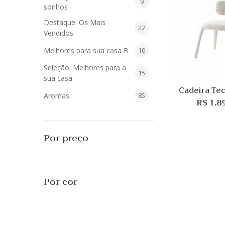
9
9
sonhos
produtos
Destaque: Os Mais
22
22
Vendidos
produtos
10
Melhores para sua casa B
10
produtos
Seleção: Melhores para a
15
15
sua casa
produtos
Cadeira Tec
85
Aromas
85
Mesc
R$
1.8
produtos
40
Difusores de Essências
40
produtos
55
L'Envie Parfums
55
Por preço
produtos
25
Sabonetes Líquidos
25
produtos
16
Velas Aromatizadas
16
Por cor
produtos
494
Decoração
494
produtos
51
Almofadas
51
produtos