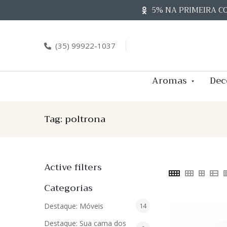
Skip
5% NA PRIMEIRA C
to
content
(35) 99922-1037
Aromas
Dec
Tag:
poltrona
Active filters
Categorias
14
Destaque: Móveis
14
produtos
Destaque: Sua cama dos