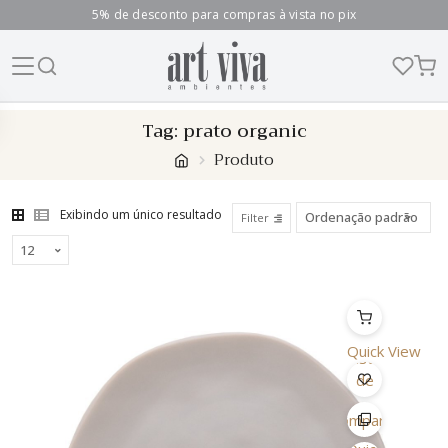
5% de desconto para compras à vista no pix
Skip
Tag:
prato organic
to
Produto
content
Exibindo um único resultado
Filter
Quick View
Lista
de
Desejo
Comparar