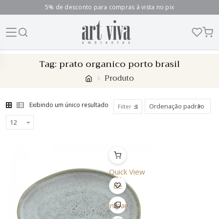
5% de desconto para compras à vista no pix
Skip
Tag:
prato organico porto brasil
to
Produto
content
Exibindo um único resultado
Filter
Quick View
Lista
de
Desejo
Comparar