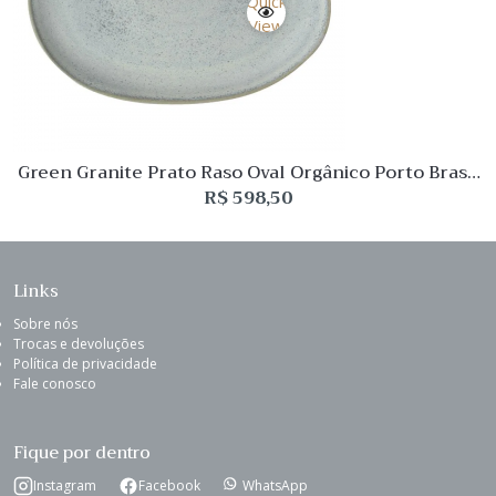
Quick
View
Green Granite Prato Raso Oval Orgânico Porto Brasil
– 06 peças
R$
598,50
Links
Sobre nós
Trocas e devoluções
Política de privacidade
Fale conosco
Fique por dentro
Instagram
Facebook
WhatsApp