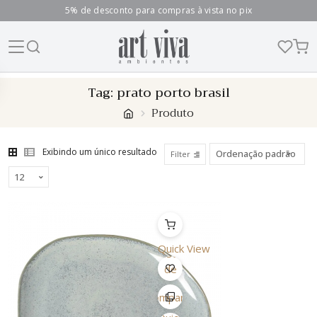
5% de desconto para compras à vista no pix
Skip
Tag:
prato porto brasil
to
Produto
content
Exibindo um único resultado
Filter
Quick View
Lista
de
Desejo
Comparar