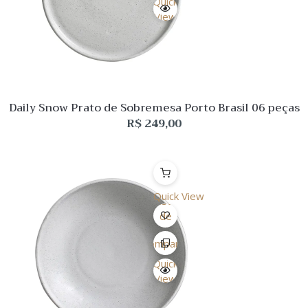
Quick
View
Daily Snow Prato de Sobremesa Porto Brasil 06 peças
R$
249,00
Quick View
Lista
de
Desejo
Comparar
Quick
View