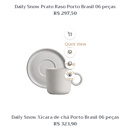
Daily Snow Prato Raso Porto Brasil 06 peças
R$
297,50
Quick View
Lista
de
Desejo
Comparar
Quick
View
Daily Snow Xícara de chá Porto Brasil 06 peças
R$
323,90