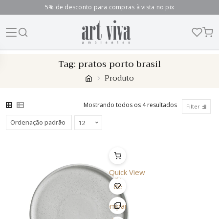
5% de desconto para compras à vista no pix
Skip
Tag:
pratos porto brasil
to
Produto
content
Mostrando todos os 4 resultados
Filter
Quick View
Lista
de
Desejo
Comparar