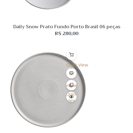
Daily Snow Prato Fundo Porto Brasil 06 peças
R$
280,00
Quick View
Lista
de
Desejo
Comparar
Quick
View