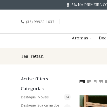
Skip
5% NA PRIMEIRA C
to
content
(35) 99922-1037
Aromas
Dec
Tag:
rattan
Active filters
Categorias
14
Destaque: Móveis
14
produtos
Destaque: Sua cama dos