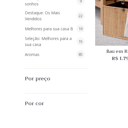
9
9
sonhos
produtos
Destaque: Os Mais
22
22
Vendidos
produtos
10
Melhores para sua casa B
10
produtos
Seleção: Melhores para a
15
15
sua casa
produtos
Bau em R
85
Aromas
85
R$
1.7
produtos
40
Difusores de Essências
40
produtos
55
L'Envie Parfums
55
Por preço
produtos
25
Sabonetes Líquidos
25
produtos
16
Velas Aromatizadas
16
Por cor
produtos
494
Decoração
494
produtos
51
Almofadas
51
produtos