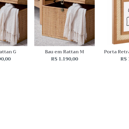
Quick View
Quick Vie
Lista
Lista
de
de
Desejo
Desejo
Comparar
Comparar
Quick
Quick
View
View
attan G
Bau em Rattan M
Porta Ret
MDF c
90,00
R$
1.190,00
R$