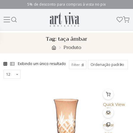
5% de desconto para compras à vista no pix
Skip
Tag:
taça âmbar
to
Produto
content
Exibindo um único resultado
Filter
Quick View
Lista
de
Desejo
Comparar