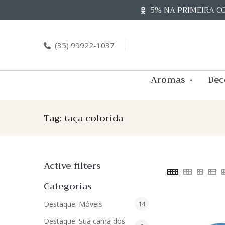
Skip
5% NA PRIMEIRA C
to
content
(35) 99922-1037
Aromas
Dec
Tag:
taça colorida
Active filters
Categorias
14
Destaque: Móveis
14
produtos
Destaque: Sua cama dos