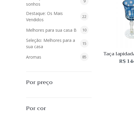
9
9
sonhos
produtos
Destaque: Os Mais
22
22
Vendidos
produtos
10
Melhores para sua casa B
10
produtos
Seleção: Melhores para a
15
15
sua casa
produtos
Taça lapidad
85
Aromas
85
lic
R$
14
produtos
40
Difusores de Essências
40
produtos
55
L'Envie Parfums
55
Por preço
produtos
25
Sabonetes Líquidos
25
produtos
16
Velas Aromatizadas
16
Por cor
produtos
494
Decoração
494
produtos
51
Almofadas
51
produtos