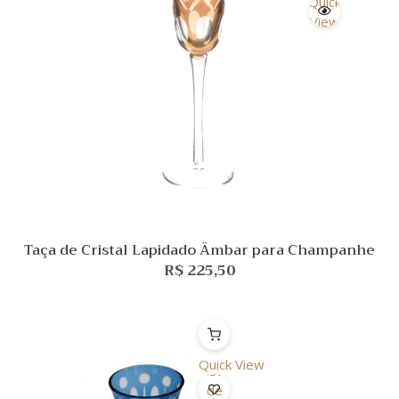
Quick
View
Taça de Cristal Lapidado Âmbar para Champanhe
R$
225,50
Quick View
Lista
de