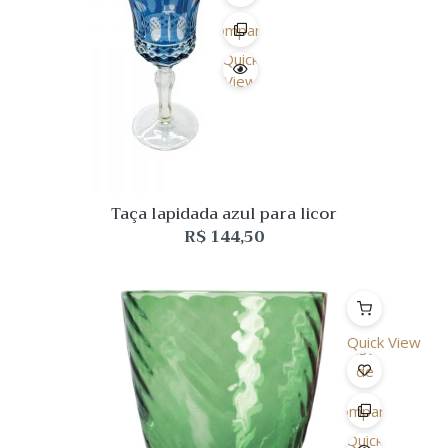
Desejo
Comparar
Quick
View
Taça lapidada azul para licor
R$
144,50
Quick View
Lista
de
Desejo
Comparar
Quick