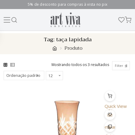
5% de desconto para compras à vista no pix
Skip
Tag:
taça lapidada
to
Produto
content
Mostrando todos os 3 resultados
Filter
Quick View
Lista
de
Desejo
Comparar