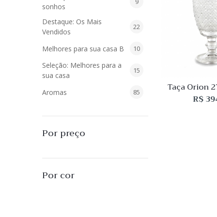
9
9
sonhos
produtos
Destaque: Os Mais
22
22
Vendidos
produtos
10
Melhores para sua casa B
10
produtos
Seleção: Melhores para a
15
15
sua casa
produtos
Taça Orion 
85
Aromas
85
peç
R$
39
produtos
40
Difusores de Essências
40
produtos
55
L'Envie Parfums
55
Por preço
produtos
25
Sabonetes Líquidos
25
produtos
16
Velas Aromatizadas
16
Por cor
produtos
494
Decoração
494
produtos
51
Almofadas
51
produtos