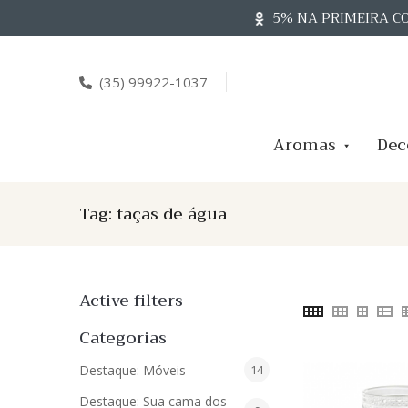
Skip
5% NA PRIMEIRA C
to
content
(35) 99922-1037
Aromas
Dec
Tag:
taças de água
Active filters
Categorias
14
Destaque: Móveis
14
produtos
Destaque: Sua cama dos