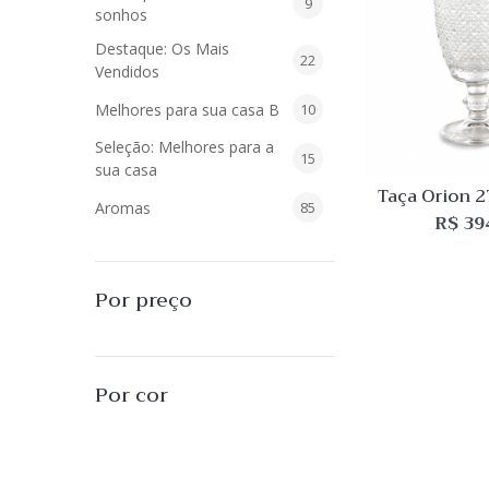
9
9
sonhos
produtos
Destaque: Os Mais
22
22
Vendidos
produtos
10
Melhores para sua casa B
10
produtos
Seleção: Melhores para a
15
15
sua casa
produtos
Taça Orion 
85
Aromas
85
peç
R$
39
produtos
40
Difusores de Essências
40
produtos
55
L'Envie Parfums
55
Por preço
produtos
25
Sabonetes Líquidos
25
produtos
16
Velas Aromatizadas
16
Por cor
produtos
494
Decoração
494
produtos
51
Almofadas
51
produtos