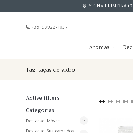
Skip
5% NA PRIMEIRA C
to
content
(35) 99922-1037
Aromas
Dec
Tag:
taças de vidro
Active filters
Categorias
14
Destaque: Móveis
14
produtos
Destaque: Sua cama dos