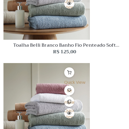
Quick
View
Toalha Belli Branco Banho Fio Penteado Soft
Buddemeyer Luxus
R$
125,00
Quick View
Lista
de
Desejo
Comparar
Quick
View