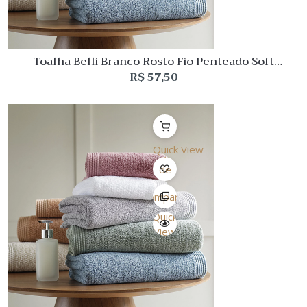
Toalha Belli Branco Rosto Fio Penteado Soft
Buddemeyer Luxus
R$
57,50
Quick View
Lista
de
Desejo
Comparar
Quick
View