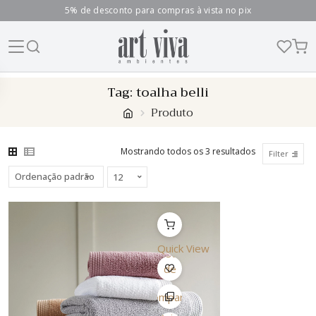
5% de desconto para compras à vista no pix
Skip
Tag:
toalha belli
to
Produto
content
Mostrando todos os 3 resultados
Filter
Quick View
Lista
de
Desejo
Comparar