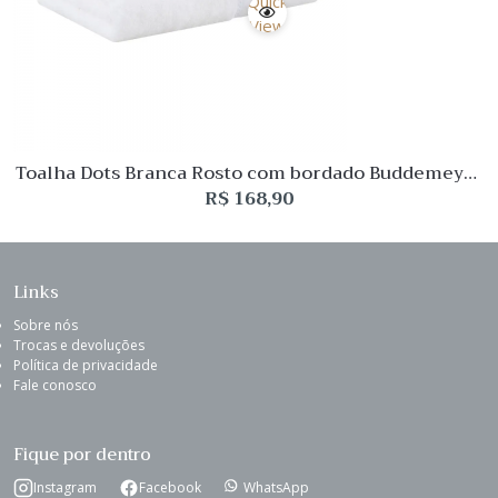
Quick
View
Toalha Dots Branca Rosto com bordado Buddemeyer
Luxus
R$
168,90
Links
Sobre nós
Trocas e devoluções
Política de privacidade
Fale conosco
Fique por dentro
Instagram
Facebook
WhatsApp