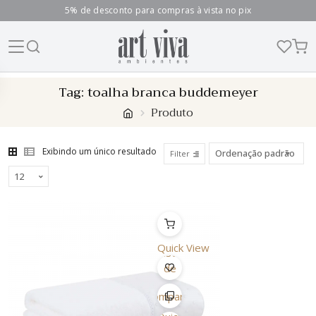
5% de desconto para compras à vista no pix
Skip
Tag:
toalha branca buddemeyer
to
Produto
content
Exibindo um único resultado
Filter
Quick View
Lista
de
Desejo
Comparar