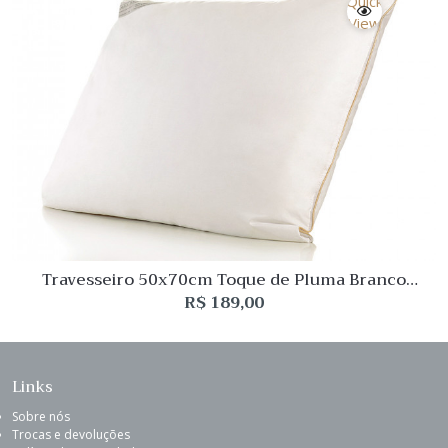
Quick
View
Travesseiro 50x70cm Toque de Pluma Branco
Buddemeyer
R$
189,00
Links
Sobre nós
Trocas e devoluções