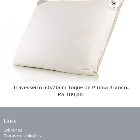
Quick
View
Travesseiro 50x70cm Toque de Pluma Branco
Buddemeyer
R$
189,00
Links
Sobre nós
Trocas e devoluções