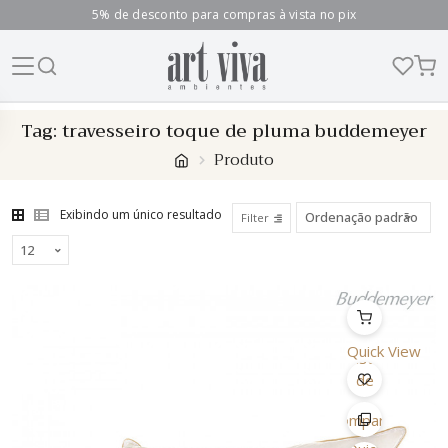
5% de desconto para compras à vista no pix
Skip
Tag:
travesseiro toque de pluma buddemeyer
to
Produto
content
Exibindo um único resultado
Filter
Quick View
Lista
de
Desejo
Comparar