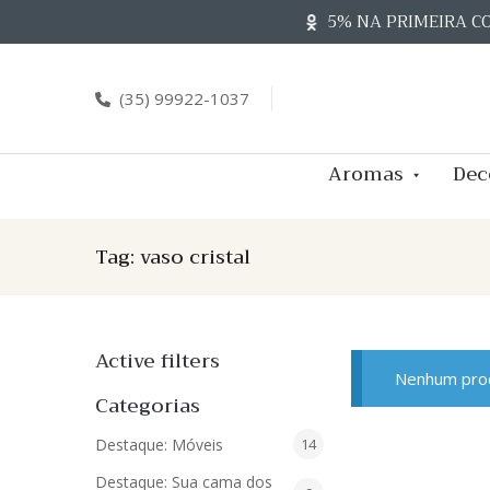
Skip
5% NA PRIMEIRA C
to
content
(35) 99922-1037
Aromas
Dec
Tag:
vaso cristal
Active filters
Nenhum prod
Categorias
14
Destaque: Móveis
14
produtos
Destaque: Sua cama dos