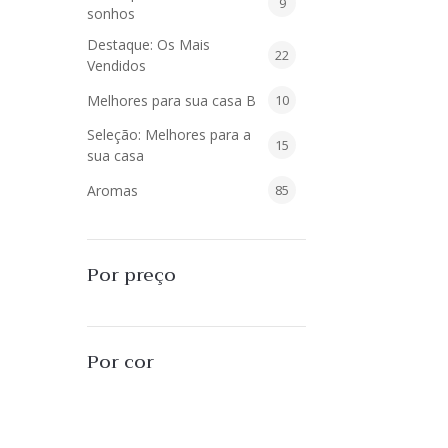
9
9
sonhos
produtos
Destaque: Os Mais
22
22
Vendidos
produtos
10
Melhores para sua casa B
10
produtos
Seleção: Melhores para a
15
15
sua casa
produtos
85
Aromas
85
produtos
40
Difusores de Essências
40
produtos
55
L'Envie Parfums
55
Por preço
produtos
25
Sabonetes Líquidos
25
produtos
16
Velas Aromatizadas
16
Por cor
produtos
494
Decoração
494
produtos
51
Almofadas
51
produtos