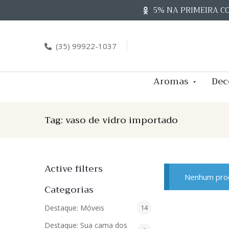
Skip
5% NA PRIMEIRA C
to
content
(35) 99922-1037
Aromas
Dec
Tag:
vaso de vidro importado
Active filters
Nenhum prod
Categorias
14
Destaque: Móveis
14
produtos
Destaque: Sua cama dos