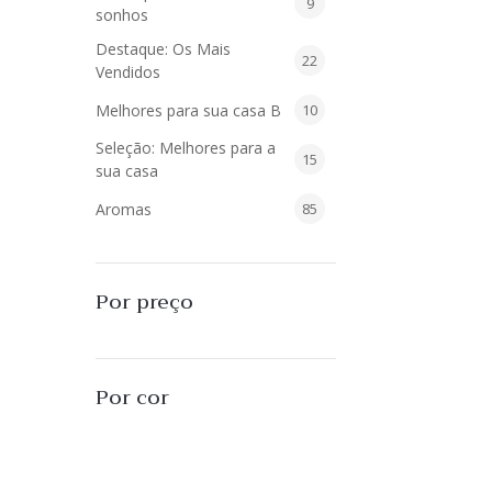
9
9
sonhos
produtos
Destaque: Os Mais
22
22
Vendidos
produtos
10
Melhores para sua casa B
10
produtos
Seleção: Melhores para a
15
15
sua casa
produtos
85
Aromas
85
produtos
40
Difusores de Essências
40
produtos
55
L'Envie Parfums
55
Por preço
produtos
25
Sabonetes Líquidos
25
produtos
16
Velas Aromatizadas
16
Por cor
produtos
494
Decoração
494
produtos
51
Almofadas
51
produtos