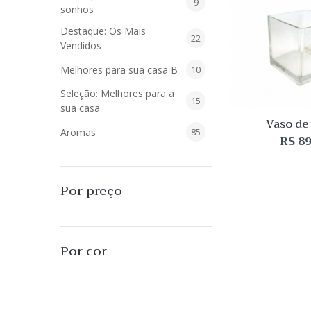
9
9
sonhos
produtos
Destaque: Os Mais
22
22
Vendidos
produtos
10
Melhores para sua casa B
10
produtos
Seleção: Melhores para a
15
15
sua casa
produtos
Vaso de
85
Aromas
85
Transparent
R$
89
15x15
produtos
40
Difusores de Essências
40
produtos
55
L'Envie Parfums
55
Por preço
produtos
25
Sabonetes Líquidos
25
produtos
16
Velas Aromatizadas
16
Por cor
produtos
494
Decoração
494
produtos
51
Almofadas
51
produtos