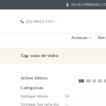
Skip
5% NA PRIMEIRA C
to
content
(35) 99922-1037
Aromas
Dec
Tag:
vaso de vidro
Active filters
Categorias
14
Destaque: Móveis
14
produtos
Destaque: Sua cama dos