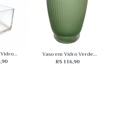
Quick View
Quick Vie
Lista
Lista
de
de
Desejo
Desejo
Comparar
Comparar
Quick
Quick
View
View
 Vidro
Vaso em Vidro Verde
e Quadrado
10x9cm
,90
R$
116,90
x15cm