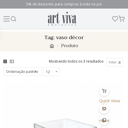
5% de desconto para compras à vista no pix
Skip
Tag:
vaso décor
to
Produto
content
Mostrando todos os 3 resultados
Filter
Quick View
Lista
de
Desejo
Comparar