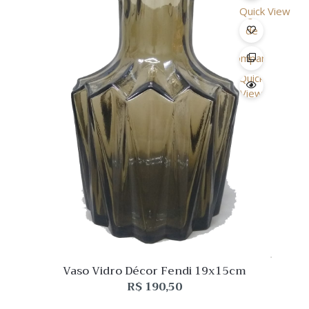
Quick View
Lista
de
Desejo
Comparar
Quick
View
Vaso Vidro Décor Fendi 19x15cm
R$
190,50