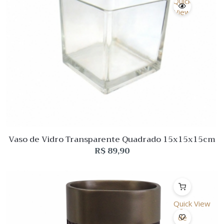
Quick
View
Vaso de Vidro Transparente Quadrado 15x15x15cm
R$
89,90
Quick View
Lista
de