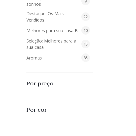
9
9
sonhos
produtos
Destaque: Os Mais
22
22
Vendidos
produtos
10
Melhores para sua casa B
10
produtos
Seleção: Melhores para a
15
15
sua casa
produtos
85
Aromas
85
produtos
40
Difusores de Essências
40
produtos
55
L'Envie Parfums
55
Por preço
produtos
25
Sabonetes Líquidos
25
produtos
16
Velas Aromatizadas
16
Por cor
produtos
494
Decoração
494
produtos
51
Almofadas
51
produtos