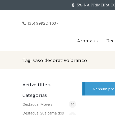
Skip
5% NA PRIMEIRA C
to
content
(35) 99922-1037
Aromas
Dec
Tag:
vaso decorativo branco
Active filters
Nenhum prod
Categorias
14
Destaque: Móveis
14
produtos
Destaque: Sua cama dos