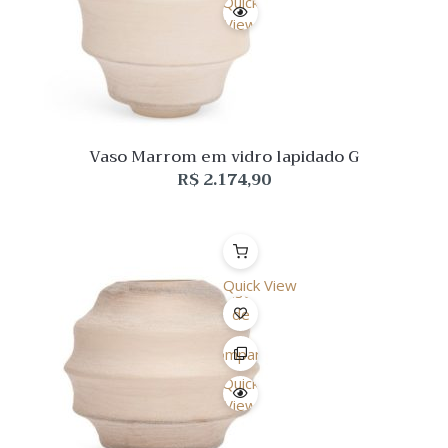
Quick
View
Vaso Marrom em vidro lapidado G
R$
2.174,90
Quick View
Lista
de
Desejo
Comparar
Quick
View