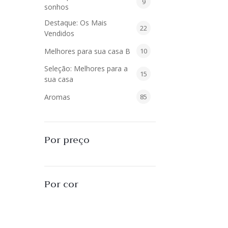
9
9
sonhos
produtos
Destaque: Os Mais
22
22
Vendidos
produtos
10
Melhores para sua casa B
10
produtos
Seleção: Melhores para a
15
15
sua casa
produtos
85
Aromas
85
produtos
40
Difusores de Essências
40
produtos
55
L'Envie Parfums
55
Por preço
produtos
25
Sabonetes Líquidos
25
produtos
16
Velas Aromatizadas
16
Por cor
produtos
494
Decoração
494
produtos
51
Almofadas
51
produtos