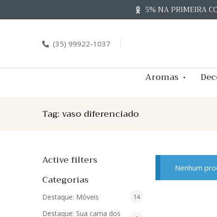
Skip
5% NA PRIMEIRA C
to
content
(35) 99922-1037
Aromas
Dec
Tag:
vaso diferenciado
Active filters
Nenhum prod
Categorias
14
Destaque: Móveis
14
produtos
Destaque: Sua cama dos