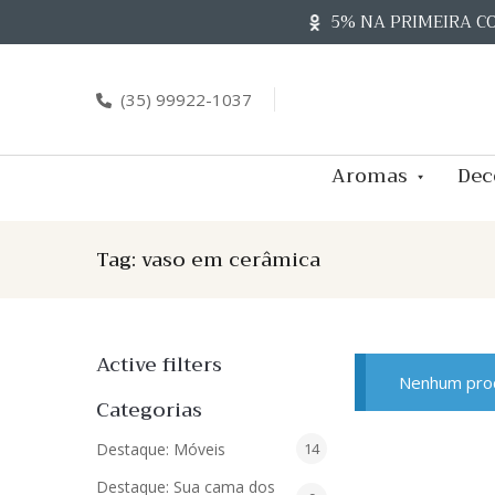
Skip
5% NA PRIMEIRA C
to
content
(35) 99922-1037
Aromas
Dec
Tag:
vaso em cerâmica
Active filters
Nenhum prod
Categorias
14
Destaque: Móveis
14
produtos
Destaque: Sua cama dos