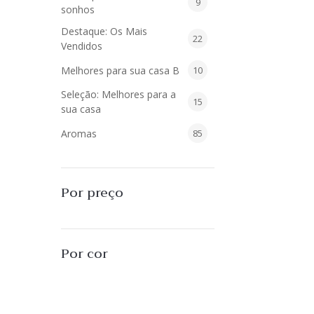
9
9
sonhos
produtos
Destaque: Os Mais
22
22
Vendidos
produtos
10
Melhores para sua casa B
10
produtos
Seleção: Melhores para a
15
15
sua casa
produtos
85
Aromas
85
produtos
40
Difusores de Essências
40
produtos
55
L'Envie Parfums
55
Por preço
produtos
25
Sabonetes Líquidos
25
produtos
16
Velas Aromatizadas
16
Por cor
produtos
494
Decoração
494
produtos
51
Almofadas
51
produtos