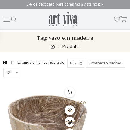
5% de desconto para compras à vista no pix
Skip
Tag:
vaso em madeira
to
Produto
content
Exibindo um único resultado
Filter
Quick View
Lista
de
Desejo
Comparar