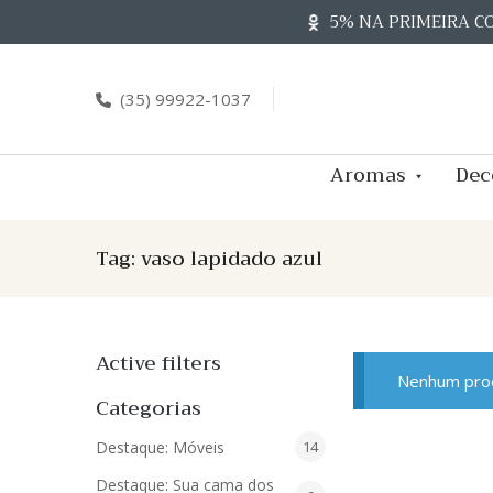
Skip
5% NA PRIMEIRA C
to
content
(35) 99922-1037
Aromas
Dec
Tag:
vaso lapidado azul
Active filters
Nenhum prod
Categorias
14
Destaque: Móveis
14
produtos
Destaque: Sua cama dos