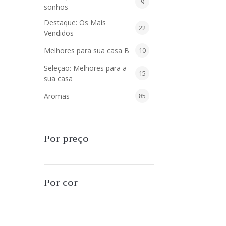
9
9
sonhos
produtos
Destaque: Os Mais
22
22
Vendidos
produtos
10
Melhores para sua casa B
10
produtos
Seleção: Melhores para a
15
15
sua casa
produtos
85
Aromas
85
produtos
40
Difusores de Essências
40
produtos
55
L'Envie Parfums
55
Por preço
produtos
25
Sabonetes Líquidos
25
produtos
16
Velas Aromatizadas
16
Por cor
produtos
494
Decoração
494
produtos
51
Almofadas
51
produtos