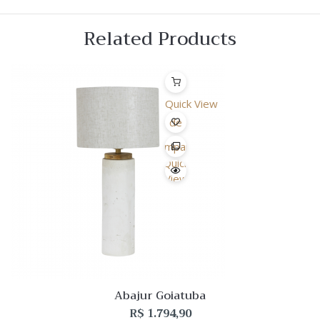
Related Products
Quick View
Lista
de
Desejo
Comparar
Quick
View
Abajur Goiatuba
R$
1.794,90