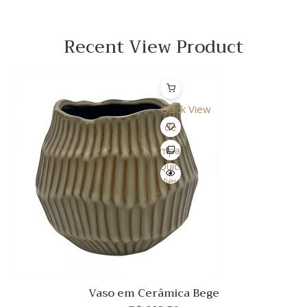
Recent View Product
Quick View
Lista
de
Desejo
Comparar
Quick
View
Vaso em Cerâmica Bege