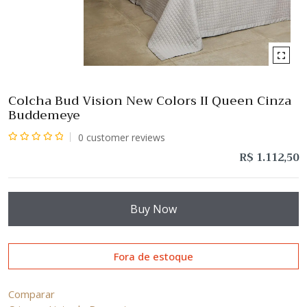
Colcha Bud Vision New Colors II Queen Cinza
Buddemeye
0
customer reviews
Avaliação
R$
1.112,50
0
de
5
Buy Now
Fora de estoque
Comparar