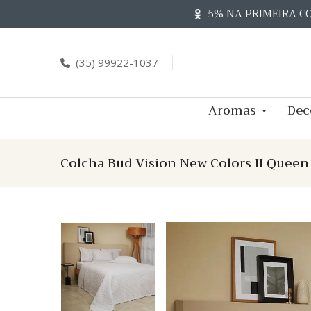
Skip
5% NA PRIMEIRA C
to
content
(35) 99922-1037
Aromas
Dec
Colcha Bud Vision New Colors II Quee