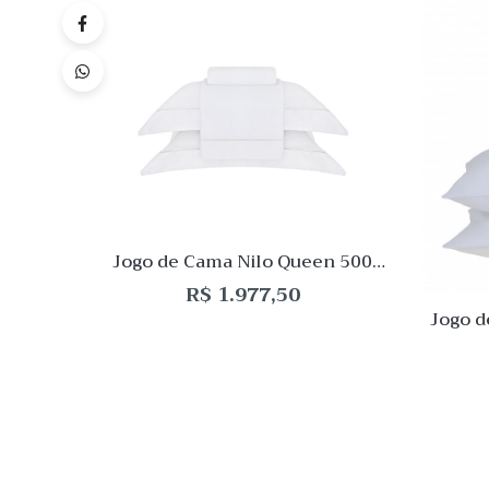
Quick
Lista
de
Desej
Compar
Quick
View
Jogo de Cama Nilo Queen 500
fios Buddemeyer Luxus
R$
1.977,50
Jogo d
180 f