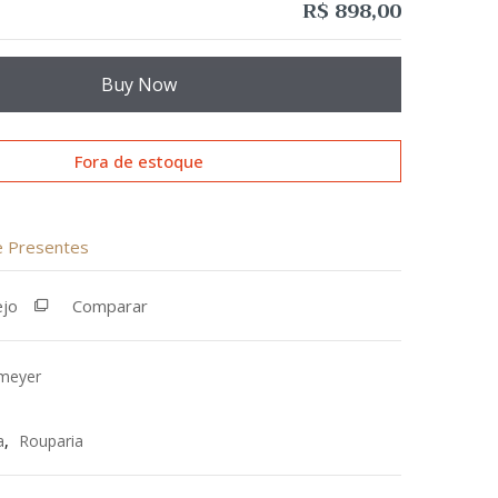
R$
898,00
Buy Now
Fora de estoque
de Presentes
ejo
Comparar
meyer
a
,
Rouparia