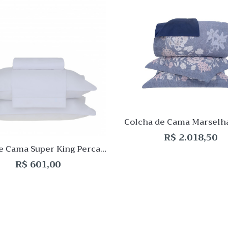
 View
Quick View
Lista
de
o
Desejo
ar
Comparar
Quick
View
Colcha de Cama Marselh
King Buddemeyer Lu
R$
2.018,50
e Cama Super King Percal
ios Basic Percalle Branco
R$
601,00
Buddemeyer