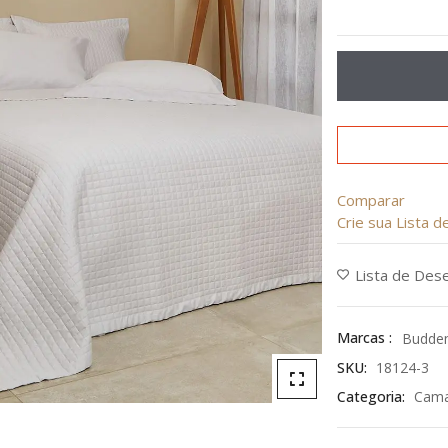
Avaliação
0
de
5
Comparar
Crie sua Lista 
Lista de Des
Marcas :
Budde
SKU:
18124-3
Categoria:
Cam