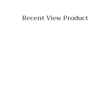
Recent View Product
 View
o
ar