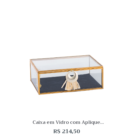
Quick
Lista
de
Desej
Compar
Quick
View
Caixa em Vidro com Aplique
Dourado
R$
214,50