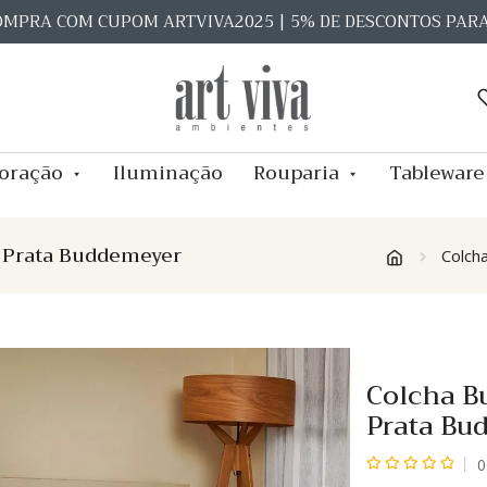
OMPRA COM CUPOM ARTVIVA2025 | 5% DE DESCONTOS PAR
oração
Iluminação
Rouparia
Tableware
n Prata Buddemeyer
Colch
Colcha B
Prata Bu
0