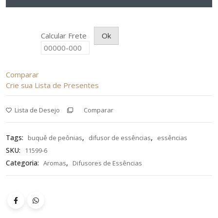
-
Buquê
de
Calcular Frete
Ok
Peônias
350mL
quantity
Comparar
Crie sua Lista de Presentes
Lista de Desejo
Comparar
Tags:
,
,
buquê de peônias
difusor de essências
essências
SKU:
11599-6
Categoria:
,
Aromas
Difusores de Essências