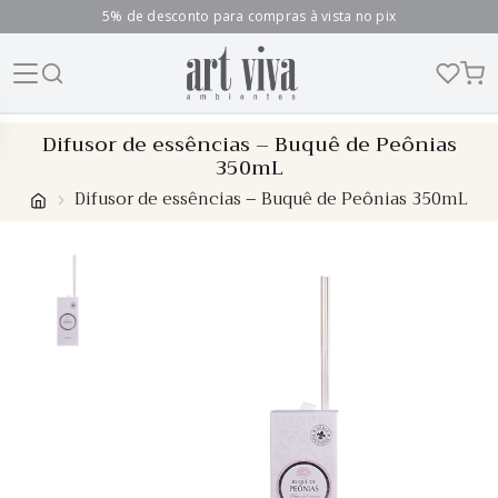
5% de desconto para compras à vista no pix
Skip
Difusor de essências – Buquê de Peônias
to
350mL
content
Difusor de essências – Buquê de Peônias 350mL