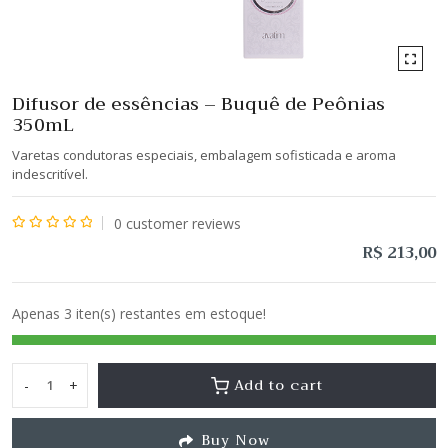
Difusor de essências – Buquê de Peônias
350mL
Varetas condutoras especiais, embalagem sofisticada e aroma
indescritível.
0
customer reviews
Avaliação
R$
213,00
0
de
Apenas 3 iten(s) restantes em estoque!
5
Add to cart
-
+
Difusor
de
Buy Now
essências