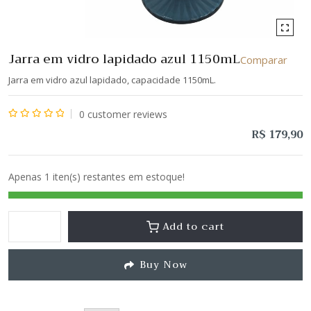
Jarra em vidro lapidado azul 1150mL
Comparar
Jarra em vidro azul lapidado, capacidade 1150mL.
0
customer reviews
Avaliação
R$
179,90
0
de
Apenas 1 iten(s) restantes em estoque!
5
Add to cart
Buy Now