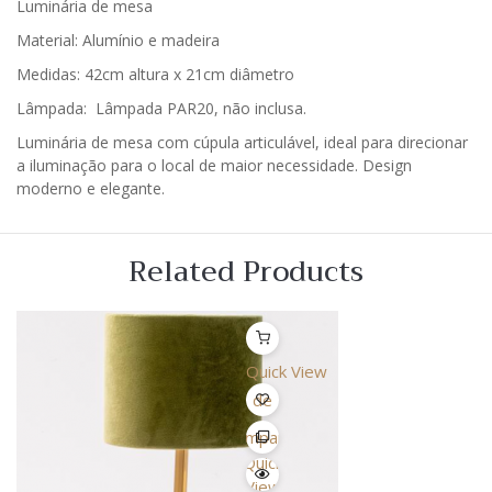
Luminária de mesa
Material: Alumínio e madeira
Medidas: 42cm altura x 21cm diâmetro
Lâmpada: Lâmpada PAR20, não inclusa.
Luminária de mesa com cúpula articulável, ideal para direcionar
a iluminação para o local de maior necessidade. Design
moderno e elegante.
Related Products
Quick View
Lista
de
Desejo
Comparar
Quick
View