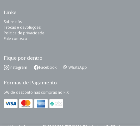
Links
Sobre nós
Trocas e devoluções
Política de privacidade
Fale conosco
Fique por dentro
Instagram
Facebook
WhatsApp
Formas de Pagamento
5% de desconto nas compras no PIX
Art Viva Ambientes | CNPJ 09.359.737/0001-70 | Av. José P. Ribeiro
Sobrinho, 113, Kennedy - Cruzília - MG
Luminária de Mesa em Alumínio Preto e Madeira