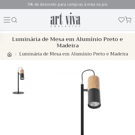
5% de desconto para compras à vista no pix
Skip
Luminária de Mesa em Alumínio Preto e
to
Madeira
content
Luminária de Mesa em Alumínio Preto e Madeira