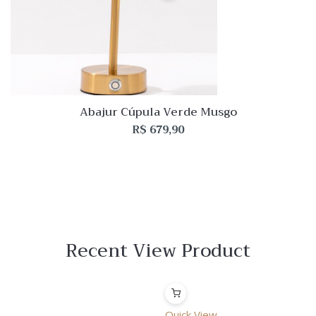
Abajur Cúpula Verde Musgo
R$
679,90
Recent View Product
Quick View