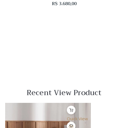
R$
3.680,00
Recent View Product
Quick View
Lista
de