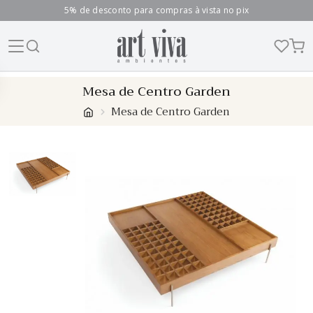
5% de desconto para compras à vista no pix
Skip
Mesa de Centro Garden
to
Mesa de Centro Garden
content