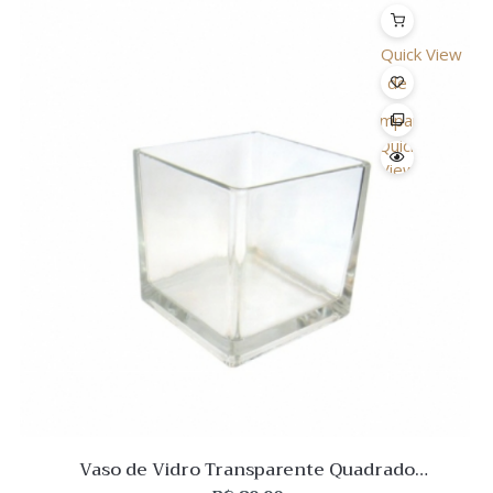
Quick View
Lista
de
Desejo
Comparar
Quick
View
Vaso de Vidro Transparente Quadrado
15x15x15cm