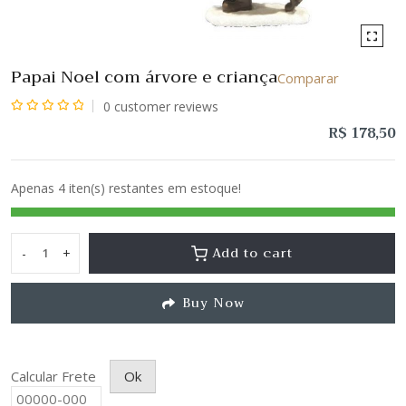
Papai Noel com árvore e criança
Comparar
0
customer reviews
Avaliação
R$
178,50
0
de
Apenas 4 iten(s) restantes em estoque!
5
Add to cart
-
+
Papai
Noel
Buy Now
com
árvore
e
criança
Calcular Frete
Ok
quantity