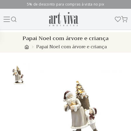
5% de desconto para compras à vista no pix
Skip
Papai Noel com árvore e criança
to
Papai Noel com árvore e criança
content