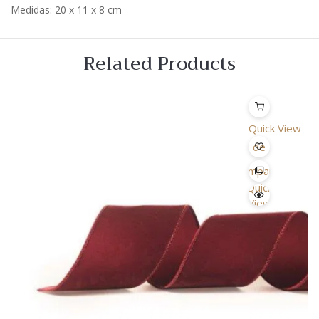
Medidas: 20 x 11 x 8 cm
Related Products
Quick View
Lista
de
Desejo
Comparar
Quick
View