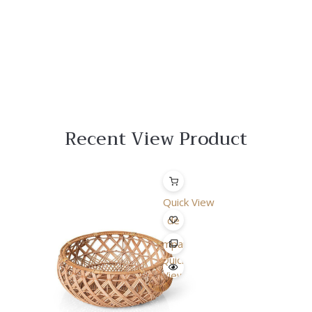
Recent View Product
Quick View
Lista
de
Desejo
Comparar
Quick
View