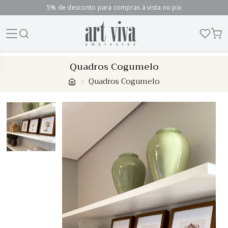
5% de desconto para compras à vista no pix
Skip
Quadros Cogumelo
to
Quadros Cogumelo
content