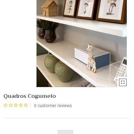
Quadros Cogumelo
0
customer reviews
Avaliação
0
de
5