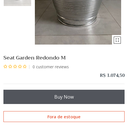
Seat Garden Redondo M
0
customer reviews
Avaliação
R$
1.074,50
0
de
5
Buy Now
Fora de estoque