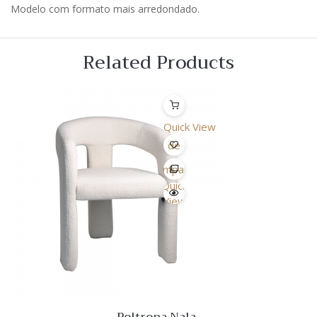
Modelo com formato mais arredondado.
Related Products
Quick View
Lista
de
Desejo
Comparar
Quick
View
Poltrona Nala