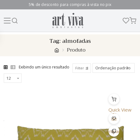
5% de desconto para compras à vista no pix
Skip
Tag:
almofadas
to
Produto
content
Exibindo um único resultado
Filter
Quick View
Lista
de
Desejo
Comparar