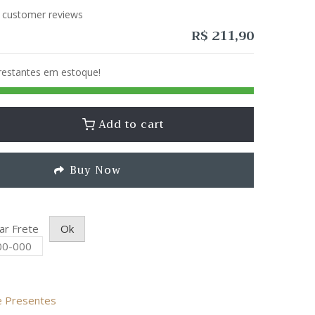
customer reviews
R$
211,90
 restantes em estoque!
Add to cart
Buy Now
lar Frete
Ok
de Presentes