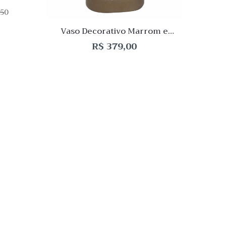
50
Vaso Decorativo Marrom e
Centr
Dourado 25x12x8,5cm
R$
379,00