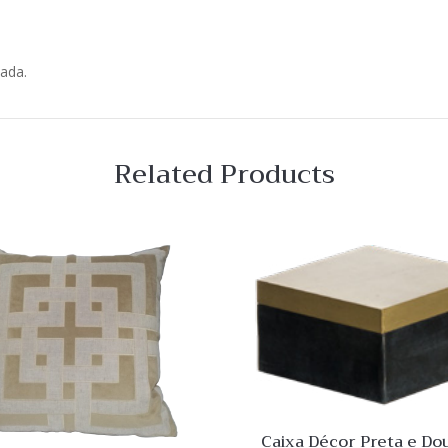
ada.
Related Products
 View
Quick View
Lista
de
o
Desejo
ar
Comparar
Quick
View
Caixa Décor Preta e Do