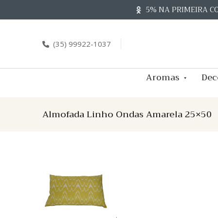
Skip
5% NA PRIMEIRA C
to
content
(35) 99922-1037
Aromas
Dec
Almofada Linho Ondas Amarela 25×50