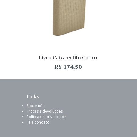
Desej
Compar
Quick
View
Livro Caixa estilo Couro
R$
174,50
Links
Sobre nós
Trocas e devoluções
Política de privacidade
Fale conosco