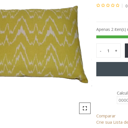
0
Avaliação
0
de
Apenas 2 iten(s)
5
-
+
Almofada
Linho
Ondas
Amarela
25x50
quantity
Calcu
Comparar
Crie sua Lista 