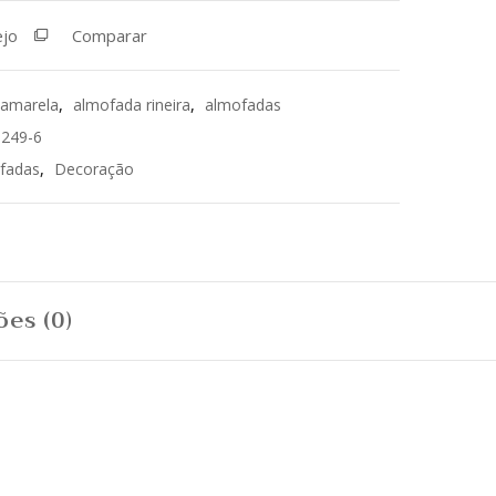
ejo
Comparar
 amarela
,
almofada rineira
,
almofadas
0249-6
fadas
,
Decoração
ões (0)