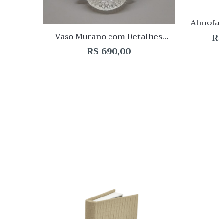
Almofa
Ge
R
Vaso Murano com Detalhes
Laterais 22x16x12cm
R$
690,00
Quick
Lista
de