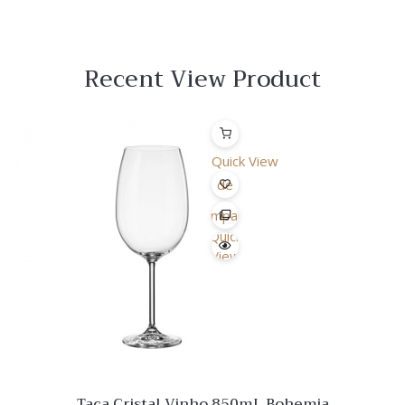
Recent View Product
Quick View
Lista
de
Desejo
Comparar
Quick
View
Taça Cristal Vinho 850mL Bohemia