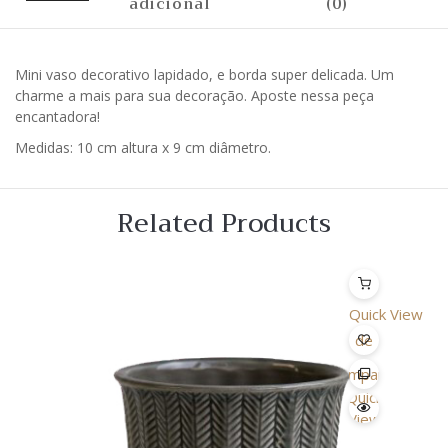
adicional
(0)
Mini vaso decorativo lapidado, e borda super delicada. Um
charme a mais para sua decoração. Aposte nessa peça
encantadora!
Medidas: 10 cm altura x 9 cm diâmetro.
Related Products
Quick View
Lista
de
Desejo
Comparar
Quick
View