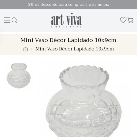
5% de desconto para compras à vista no pix
Skip
Mini Vaso Décor Lapidado 10x9cm
to
Mini Vaso Décor Lapidado 10x9cm
content