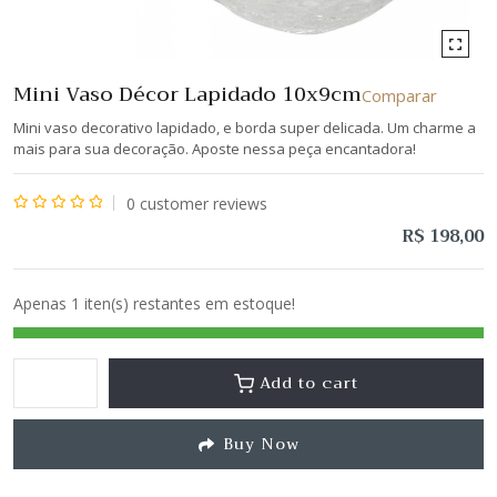
Mini Vaso Décor Lapidado 10x9cm
Comparar
Mini vaso decorativo lapidado, e borda super delicada. Um charme a
mais para sua decoração. Aposte nessa peça encantadora!
0
customer reviews
Avaliação
R$
198,00
0
de
Apenas 1 iten(s) restantes em estoque!
5
Add to cart
Buy Now