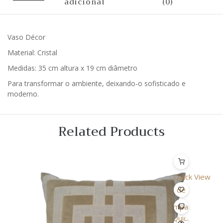
adicional
(0)
Vaso Décor
Material: Cristal
Medidas: 35 cm altura x 19 cm diâmetro
Para transformar o ambiente, deixando-o sofisticado e
moderno.
Related Products
Quick View
Lista
de
Desejo
Comparar
Quick