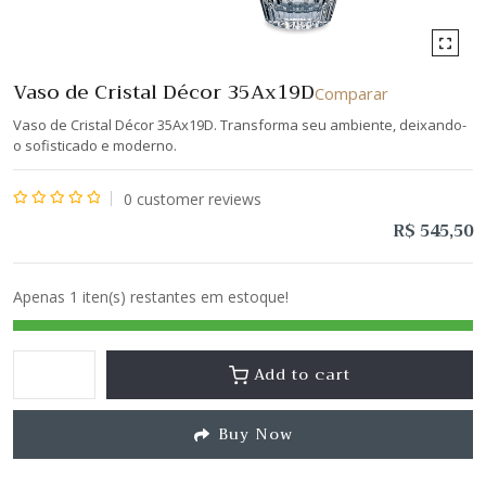
Vaso de Cristal Décor 35Ax19D
Comparar
Vaso de Cristal Décor 35Ax19D. Transforma seu ambiente, deixando-
o sofisticado e moderno.
0
customer reviews
Avaliação
R$
545,50
0
de
Apenas 1 iten(s) restantes em estoque!
5
Add to cart
Buy Now