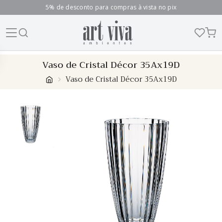
5% de desconto para compras à vista no pix
Skip
Vaso de Cristal Décor 35Ax19D
to
Vaso de Cristal Décor 35Ax19D
content